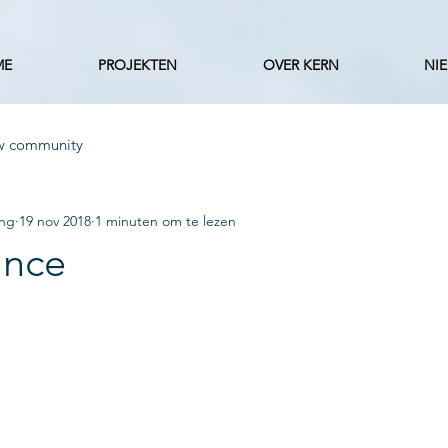
ME
PROJEKTEN
OVER KERN
NI
w community
ing
19 nov 2018
1 minuten om te lezen
ance