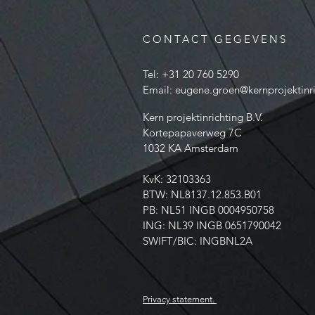
CONTACT GEGEVENS
Tel: +31 20 760 5290
Email:
eugene.groen@kernprojektinri
Kern projektinrichting B.V.
Kortepapaverweg 7C
1032 KA Amsterdam
KvK: 32103363
BTW: NL8137.12.853.B01
PB: NL51 INGB 0004950758
ING: NL39 INGB 0651790042
SWIFT/BIC: INGBNL2A
Privacy statement.