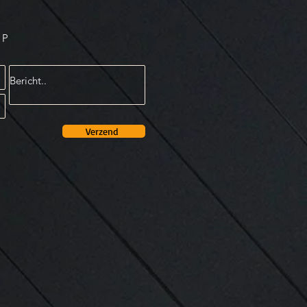
OP
Verzend