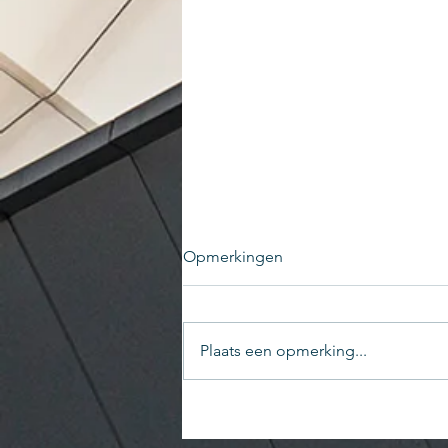
Opmerkingen
Plaats een opmerking...
WHITEBOARD 01